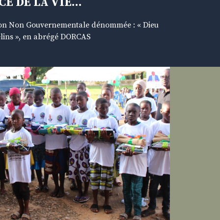
E DE LA VIE…
ation Non Gouvernementale dénommée : « Dieu
elins », en abrégé DORCAS