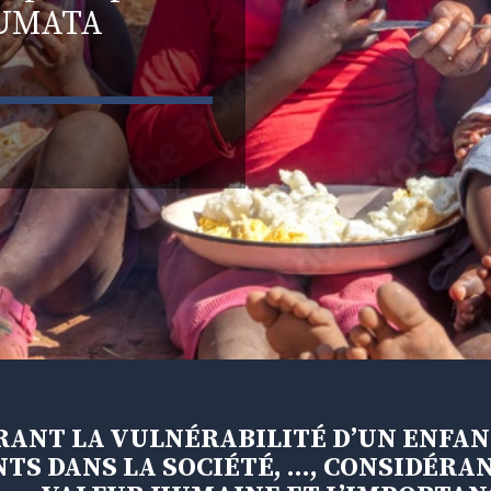
OUMATA
ANT LA VULNÉRABILITÉ D’UN ENFAN
TS DANS LA SOCIÉTÉ, …, CONSIDÉRA