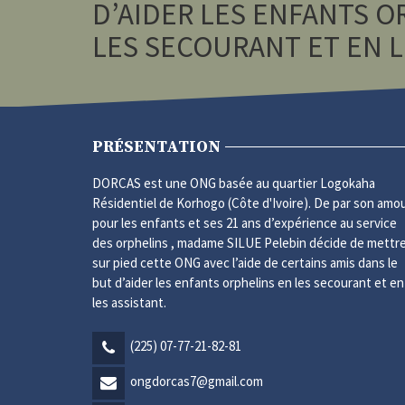
D’AIDER LES ENFANTS O
LES SECOURANT ET EN L
PRÉSENTATION
DORCAS est une ONG basée au quartier Logokaha
Résidentiel de Korhogo (Côte d'Ivoire). De par son amo
pour les enfants et ses 21 ans d’expérience au service
des orphelins , madame SILUE Pelebin décide de mettr
sur pied cette ONG avec l’aide de certains amis dans le
but d’aider les enfants orphelins en les secourant et en
les assistant.
(225) 07-77-21-82-81
ongdorcas7@gmail.com