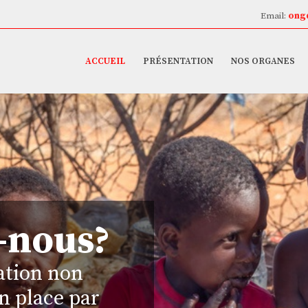
Email:
ong
ACCUEIL
PRÉSENTATION
NOS ORGANES
-nous?
ation non
n place par